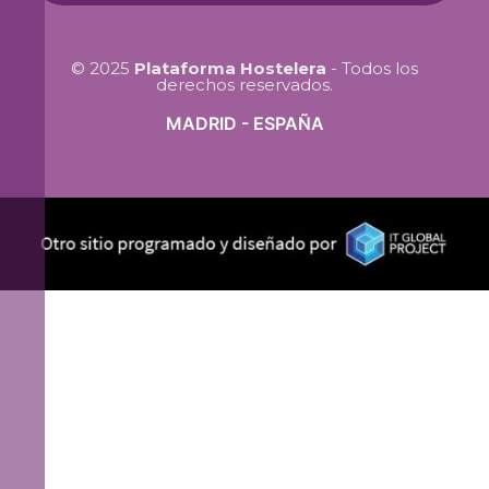
© 2025
Plataforma Hostelera
- Todos los
derechos reservados.
MADRID - ESPAÑA