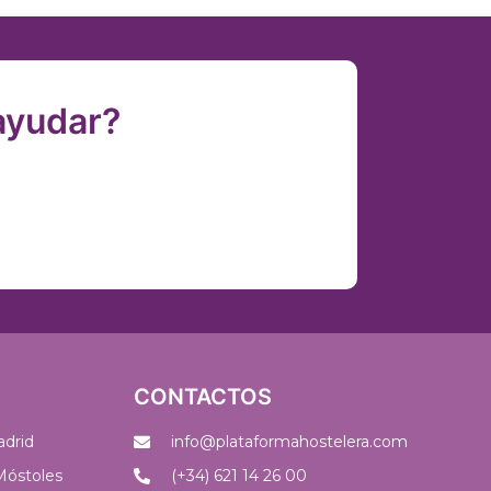
ayudar?
CONTACTOS
adrid
info@plataformahostelera.com
 Móstoles
(+34) 621 14 26 00