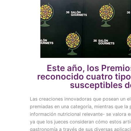
Este año, los Premi
reconocido cuatro tipo
susceptibles d
Las creaciones innovadoras que posean un e
premiadas en una categoría, mientras que la 
información nutricional relevante- se valora e
ya que los jueces consideran cómo estos artí
gastronomía a través de sus diversas aplicaci