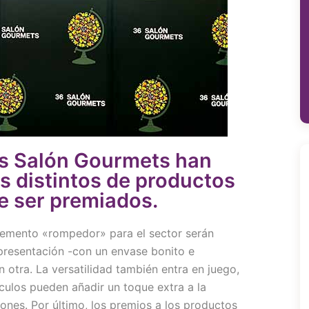
os Salón Gourmets han
s distintos de productos
e ser premiados.
lemento «rompedor» para el sector serán
presentación -con un envase bonito e
n otra. La versatilidad también entra en juego,
culos pueden añadir un toque extra a la
ones. Por último, los premios a los productos